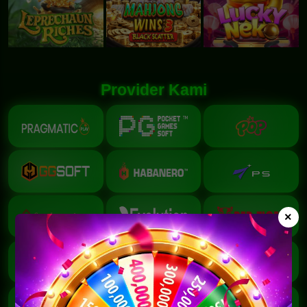
Provider Kami
×