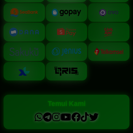
Temui Kami