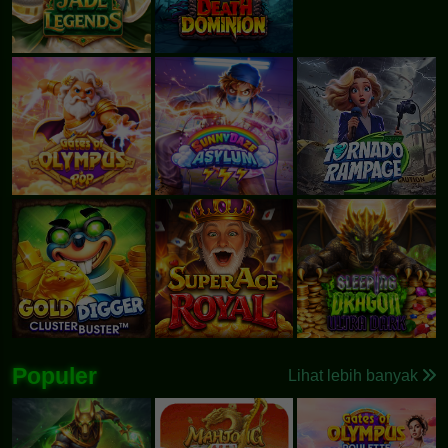
Populer
Lihat lebih banyak