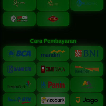
Cara Pembayaran