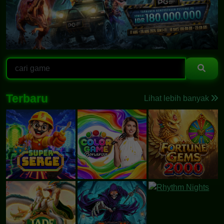
Terbaru
Lihat lebih banyak