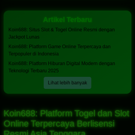
Artikel Terbaru
Koin688: Situs Slot & Togel Online Resmi dengan
Jackpot Lunas
Koin688: Platform Game Online Terpercaya dan
Terpopuler di Indonesia
Koin688: Platform Hiburan Digital Modern dengan
Teknologi Terbaru 2025
Lihat lebih banyak
Koin688: Platform Togel dan Slot
Online Terpercaya Berlisensi
Resmi Asia Tenggara