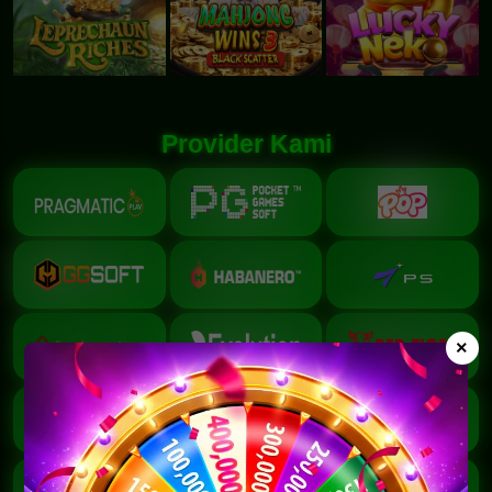
Provider Kami
×