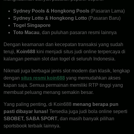
Sydney Pools & Hongkong Pools
(Pasaran Lama)
Sydney Lotto & Hongkong Lotto
(Pasaran Baru)
Togel Singapore
Toto Macau
, dan puluhan pasaran resmi lainnya
Dengan keamanan dan kecepatan transaksi yang sudah
teruji,
Koin688
kini menjadi situs judi online terpercaya di
kalangan pemain slot dan togel di seluruh Indonesia.
Nikmati juga berbagai jenis slot modern dan klasik, lengkap
dengan
situs resmi koin688
yang memudahkan akses
kapan saja. Semua permainan memiliki RTP tinggi yang
membuat peluang menang semakin besar.
Yang paling penting, di Koin688
menang berapa pun
pasti dibayar lunas!
Tersedia juga judi bola online seperti
SBOBET, SABA SPORT
, dan masih banyak pilihan
sportsbook terbaik lainnya.