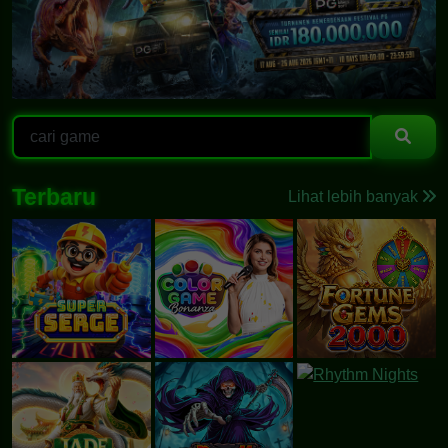
Terbaru
Lihat lebih banyak