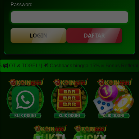
Password
LOGIN
DAFTAR
 Cashback hingga 15% & Bonus Refferal Seumur Hidup!