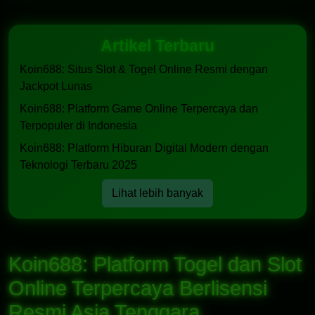
Artikel Terbaru
Koin688: Situs Slot & Togel Online Resmi dengan
Jackpot Lunas
Koin688: Platform Game Online Terpercaya dan
Terpopuler di Indonesia
Koin688: Platform Hiburan Digital Modern dengan
Teknologi Terbaru 2025
Lihat lebih banyak
Koin688: Platform Togel dan Slot
Online Terpercaya Berlisensi
Resmi Asia Tenggara