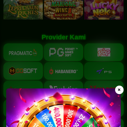
Provider Kami
×