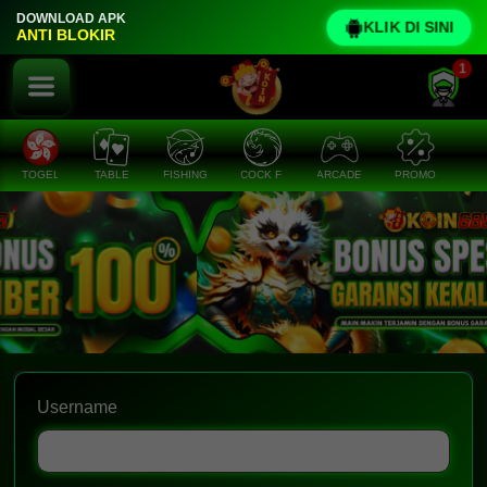
DOWNLOAD APK
KLIK DI SINI
ANTI BLOKIR
1
TABLE
FISHING
COCK F.
ARCADE
PROMO
MEGAGACOR
Username