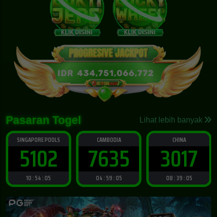
Pasaran Togel
Lihat lebih banyak
SINGAPORE POOLS
CAMBODIA
CHINA
5102
7635
3017
10 : 54 : 02
04 : 59 : 02
08 : 39 : 02